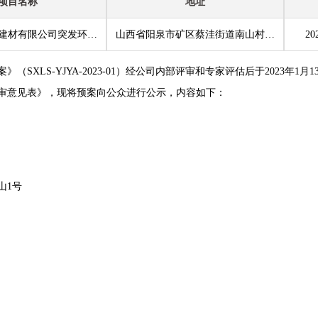
项目名称
地址
山西领山新型建材有限公司突发环境事件应急预案
山西省阳泉市矿区蔡洼街道南山村郝家山1号
20
XLS-YJYA-2023-01）经公司内部评审和专家评估后于2023年1月
审意见表》，现将预案向公众进行公示，内容如下：
山1号