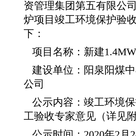
资管理集团第五有限公司
炉项目竣工环境保护验
下：
项目名称：新建1.4
建设单位：阳泉阳煤中
公司
公示内容：竣工环境保
工验收专家意见（详见
公示时间：2020年2月24