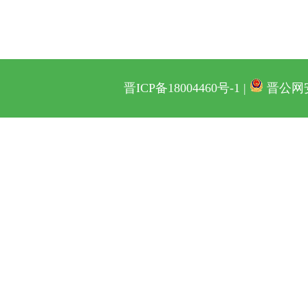
晋ICP备18004460号-1 |
晋公网安备