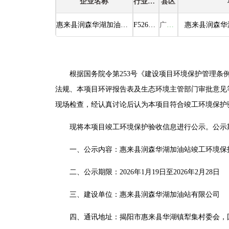
企业名称
行业类别
县区
惠来县润森华湖加油站有限公司
F5265 机动车燃油零售
广东省揭阳市惠来县华湖镇
惠来县润森华
根据国务院令第253号《建设项目环境保护管理条例
法规、本项目环评报告表及生态环境主管部门审批意见等
现场检查，经认真讨论后认为本项目符合竣工环境保护
现将本项目竣工环境保护验收信息进行公示。公示
一、公示内容：惠来县润森华湖加油站竣工环境保
二、公示期限：2026年1月19日至2026年2月28日
三、建设单位：惠来县润森华湖加油站有限公司
四、通讯地址：揭阳市惠来县华湖镇犁集村委会，国道