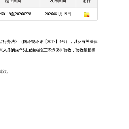
起止日期
发布日期
附件
260119至20260228
2026年1月19日
暂行办法》（国环规环评【2017】4号），以及有关法律
织惠来县润森华湖加油站竣工环境保护验收，验收组根据
建议。