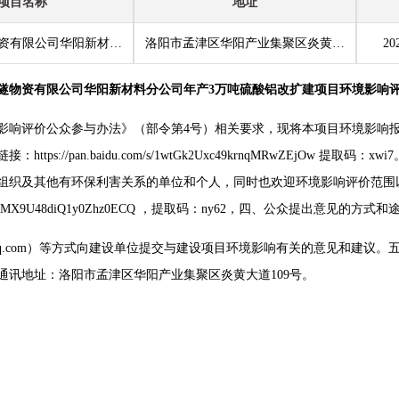
项目名称
地址
洛阳恒源隧物资有限公司华阳新材料分公司年产3万吨硫酸铝改扩建项目
洛阳市孟津区华阳产业集聚区炎黄大道 109 号
20
隧物资有限公司华阳新材料分公司年产3万吨硫酸铝改扩建项目环境影响
影响评价公众参与办法》（部令第4号）相关要求，现将本项目环境影响
://pan.baidu.com/s/1wtGk2Uxc49krnqMRwZEjOw 
组织及其他有环保利害关系的单位和个人，同时也欢迎环境影响评价范围
/1AHUMX9U48diQ1y0Zhz0ECQ ，提取码：ny62，四、公众提出意见的方式和
7@qq.com）等方式向建设单位提交与建设项目环境影响有关的意见和建议
讯地址：洛阳市孟津区华阳产业集聚区炎黄大道109号。