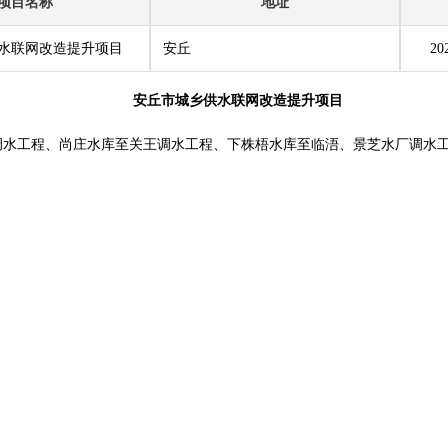
项目名称
地址
水联网改造提升项目
安丘
20
安丘市城乡供水联网改造提升项目
调水工程、尚庄水库至关王调水工程、下株梧水库至临浯、景芝水厂调水